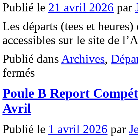
Publié le
21 avril 2026
par
Les départs (tees et heures) 
accessibles sur le site de l
Publié dans
Archives
,
Dépar
sur
fermés
Poule
Mistral
–
Poule B Report Compét
Golf
Ouest
Provence
Avril
Miramas
–
jeudi
23
Publié le
1 avril 2026
par
J
avril
2026