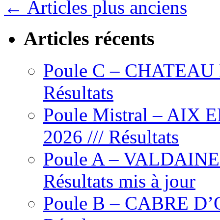
←
Articles plus anciens
–
Golf
Ouest
Provence
Articles récents
Miramas
–
jeudi
Poule C – CHATEAU L’
24
avril
2025
Résultats
–
Départs
Poule Mistral – AIX
2026 /// Résultats
Poule A – VALDAINE – 
Résultats mis à jour
Poule B – CABRE D’OR