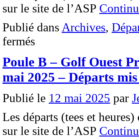
sur le site de l’ASP
Continu
Publié dans
Archives
,
Dépar
sur
fermés
Poule
B
–
Poule B – Golf Ouest P
Golf
Ouest
Provence
mai 2025 – Départs mis
Miramas
–
mardi
17
Publié le
12 mai 2025
par
J
mars
2026
Départs
Les départs (tees et heures) 
mis
à
jour
sur le site de l’ASP
Continu