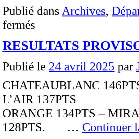
Publié dans
Archives
,
Dépar
sur
fermés
Poule
B
–
RESULTATS PROVIS
Golf
Ouest
Provence
Miramas
Publié le
24 avril 2025
par
–
mardi
13
CHATEAUBLANC 146PTS 
mai
2025
–
L’AIR 137PTS
Départs
mis
ORANGE 134PTS – MIRA
à
jour
128PTS. …
Continuer l