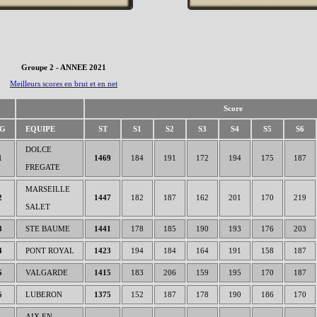
Groupe 2 - ANNEE 2021
Meilleurs scores en brut et en net
Score
G
EQUIPE
ST
S1
S2
S3
S4
S5
S6
DOLCE
1
1469
184
191
172
194
175
187
FREGATE
MARSEILLE
2
1447
182
187
162
201
170
219
SALET
3
STE BAUME
1441
178
185
190
193
176
203
4
PONT ROYAL
1423
194
184
164
191
158
187
5
VALGARDE
1415
183
206
159
195
170
187
6
LUBERON
1375
152
187
178
190
186
170
AIX EN