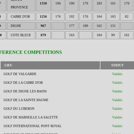
7
1350
190
190
170
183
161
170
PROVENCE
8
CABRE D'OR
1256
176
192
176
164
165
82
9
DIGNE
967
177
180
162
151
0
COTE BLEUE
879
163
184
99
161
FERENCE COMPETITIONS
LIEU
STATUT
GOLF DE VALGARDE
Validée
GOLF DE LA CABRE D'OR
Validée
GOLF DE DIGNE LES BAINS
Validée
GOLF DE LA SAINTE BAUME
Validée
GOLF DU LUBERON
Validée
GOLF DE MARSEILLE LA SALETTE
Validée
GOLF INTERNATIONAL PONT ROYAL
Validée