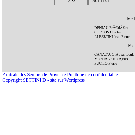
C8-S8
2021-11-04
Meil
DENIAU FrÃ©dÃ©ric
CORCOS Charles
ALBERTINI Jean-Pierre
Meil
CANAVAGGIA Jean Louis
MONTAGARD Agnes
FUCITO Pierre
Amicale des Seniors de Provence
Politique de confidentialité
Copyright SETTINI D - site sur Wordpress