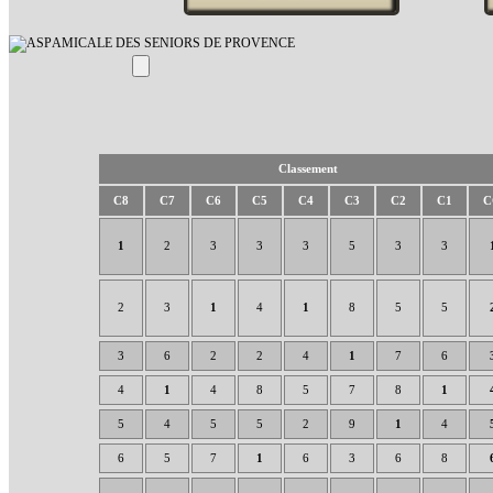
AMICALE DES SENIORS DE PROVENCE
Classement
C8
C7
C6
C5
C4
C3
C2
C1
C
1
2
3
3
3
5
3
3
2
3
1
4
1
8
5
5
3
6
2
2
4
1
7
6
4
1
4
8
5
7
8
1
5
4
5
5
2
9
1
4
6
5
7
1
6
3
6
8