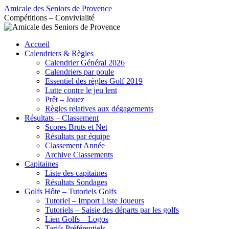
Aller
Amicale des Seniors de Provence
au
Compétitions – Convivialité
contenu
Accueil
Calendriers & Règles
Calendrier Général 2026
Calendriers par poule
Essentiel des règles Golf 2019
Lutte contre le jeu lent
Prêt – Jouez
Règles relatives aux dégagements
Résultats – Classement
Scores Bruts et Net
Résultats par équipe
Classement Année
Archive Classements
Capitaines
Liste des capitaines
Résultats Sondages
Golfs Hôte – Tutoriels Golfs
Tutoriel – Import Liste Joueurs
Tutoriels – Saisie des départs par les golfs
Lien Golfs – Logos
Tarifs Préférentiels