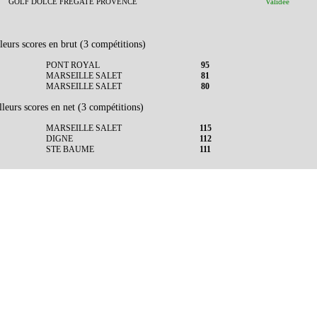
GOLF DOLCE FREGATE PROVENCE
Validée
leurs scores en brut (3 compétitions)
PONT ROYAL
95
MARSEILLE SALET
81
MARSEILLE SALET
80
leurs scores en net (3 compétitions)
MARSEILLE SALET
115
DIGNE
112
STE BAUME
111