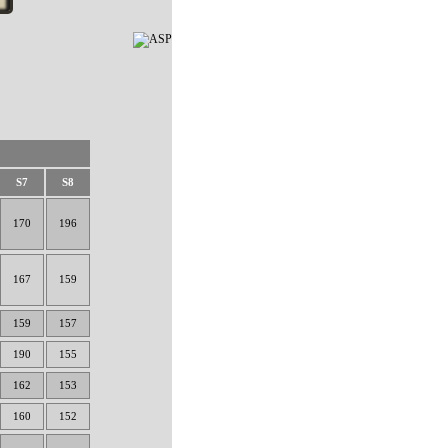
S7
S8
170
196
167
159
159
157
190
155
162
153
160
152