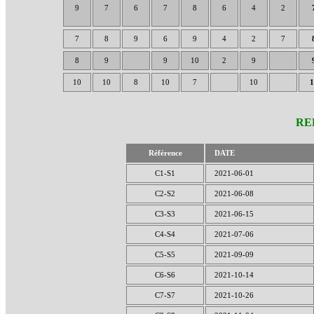
9
7
6
7
8
6
4
2
7
8
9
6
9
4
2
7
8
9
9
10
2
9
10
10
8
10
7
10
1
RE
Référence
DATE
C1-S1
2021-06-01
C2-S2
2021-06-08
C3-S3
2021-06-15
C4-S4
2021-07-06
C5-S5
2021-09-09
C6-S6
2021-10-14
C7-S7
2021-10-26