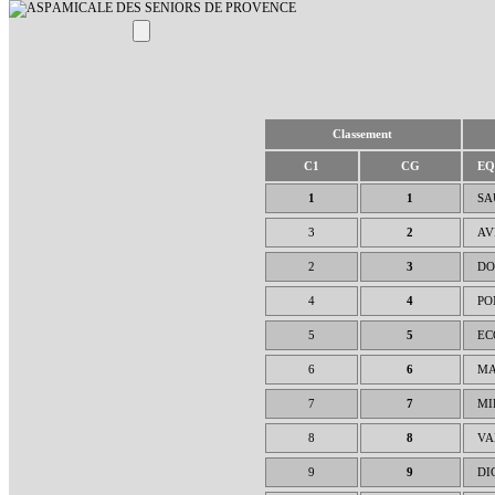
AMICALE DES SENIORS DE PROVENCE
Classement
C1
CG
EQU
1
1
SA
3
2
AV
2
3
DO
4
4
PO
5
5
EC
6
6
MA
7
7
MI
8
8
VA
9
9
DI