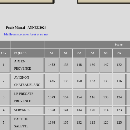
Poule Mistral - ANNEE 2024
Meilleurs scores en brut et en net
Score
CG
EQUIPE
ST
S1
S2
S3
S4
S5
AIX EN
1
1452
136
148
130
147
122
PROVENCE
AVIGNON
2
1435
138
150
133
135
116
CHATEAUBLANC
LE FREGATE
3
1379
154
154
116
136
124
PROVENCE
4
SERVANES
1358
141
134
120
114
123
BASTIDE
5
1348
135
152
115
120
125
SALETTE