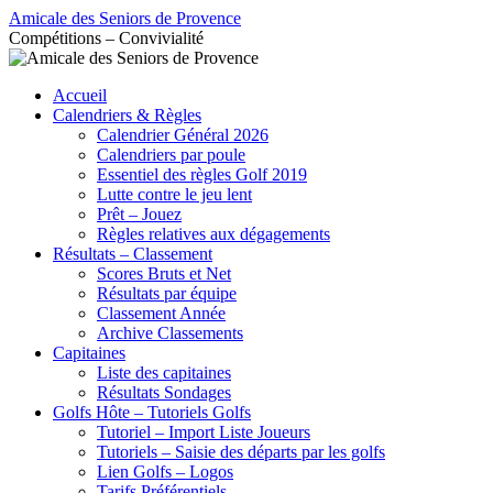
Aller
Amicale des Seniors de Provence
au
Compétitions – Convivialité
contenu
Accueil
Calendriers & Règles
Calendrier Général 2026
Calendriers par poule
Essentiel des règles Golf 2019
Lutte contre le jeu lent
Prêt – Jouez
Règles relatives aux dégagements
Résultats – Classement
Scores Bruts et Net
Résultats par équipe
Classement Année
Archive Classements
Capitaines
Liste des capitaines
Résultats Sondages
Golfs Hôte – Tutoriels Golfs
Tutoriel – Import Liste Joueurs
Tutoriels – Saisie des départs par les golfs
Lien Golfs – Logos
Tarifs Préférentiels