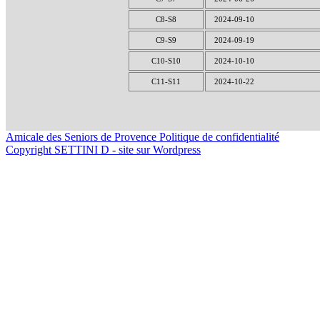
C8-S8
2024-09-10
C9-S9
2024-09-19
C10-S10
2024-10-10
C11-S11
2024-10-22
Amicale des Seniors de Provence
Politique de confidentialité
Copyright SETTINI D - site sur Wordpress