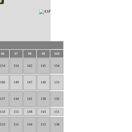
S6
S7
S8
S9
S10
154
154
162
145
154
166
149
147
148
153
137
144
141
138
135
133
151
148
143
151
153
151
144
115
138