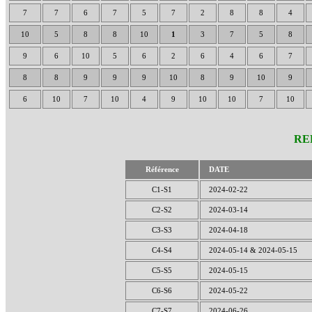
7
7
6
7
5
7
2
8
8
4
10
5
8
8
10
1
3
7
5
8
9
6
10
5
6
2
6
4
6
7
8
8
9
9
9
10
8
9
10
9
6
10
7
10
4
9
10
10
7
10
RE
Référence
DATE
C1-S1
2024-02-22
C2-S2
2024-03-14
C3-S3
2024-04-18
C4-S4
2024-05-14 & 2024-05-15
C5-S5
2024-05-15
C6-S6
2024-05-22
C7-S7
2024-06-26