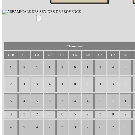
AMICALE DES SENIORS DE PROVENCE
Classement
C10
C9
C8
C7
C6
C5
C4
C3
C2
C1
1
2
1
1
2
6
1
2
4
5
2
1
3
4
1
8
5
1
3
3
5
4
5
6
7
4
4
5
1
1
3
3
2
3
8
5
9
3
9
2
4
9
4
2
3
3
7
6
2
6