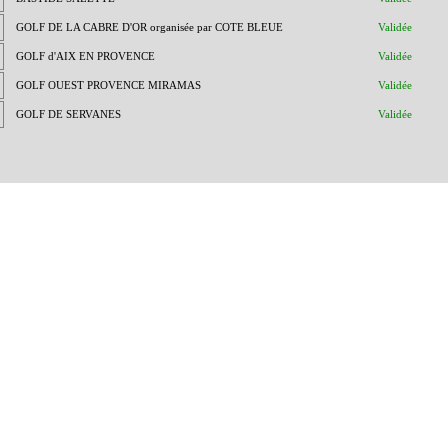
GOLF DE LA CABRE D'OR organisée par COTE BLEUE
Validée
GOLF d'AIX EN PROVENCE
Validée
GOLF OUEST PROVENCE MIRAMAS
Validée
GOLF DE SERVANES
Validée