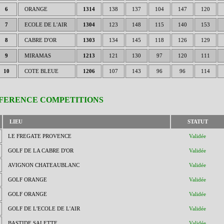
6
ORANGE
1314
138
137
104
147
120
7
ECOLE DE L'AIR
1304
123
148
115
140
153
8
CABRE D'OR
1303
134
145
118
126
129
9
MIRAMAS
1213
121
130
97
120
111
10
COTE BLEUE
1206
107
143
96
96
114
FERENCE COMPETITIONS
LIEU
STATUT
LE FREGATE PROVENCE
Validée
GOLF DE LA CABRE D'OR
Validée
AVIGNON CHATEAUBLANC
Validée
GOLF ORANGE
Validée
GOLF ORANGE
Validée
GOLF DE L'ECOLE DE L'AIR
Validée
BASTIDE SALETTE
Validée