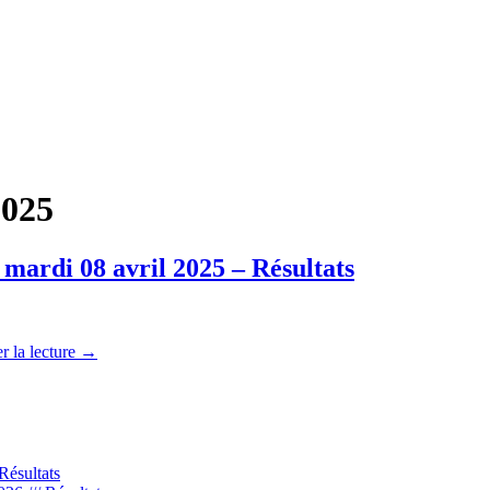
2025
di 08 avril 2025 – Résultats
r la lecture
→
GNON
Résultats
TEAUBLANC