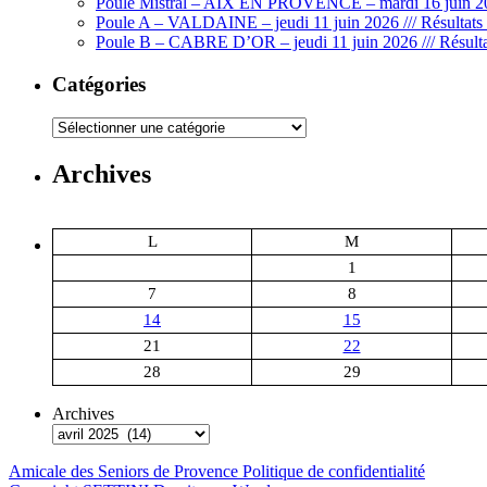
Poule Mistral – AIX EN PROVENCE – mardi 16 juin 202
–
Poule A – VALDAINE – jeudi 11 juin 2026 /// Résultats 
mardi
Poule B – CABRE D’OR – jeudi 11 juin 2026 /// Résulta
08
avril
Catégories
2025
–
Catégories
Résult
Archives
L
M
1
7
8
14
15
21
22
28
29
Archives
Amicale des Seniors de Provence
Politique de confidentialité