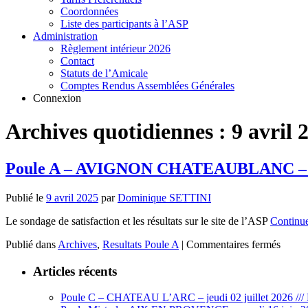
Coordonnées
Liste des participants à l’ASP
Administration
Règlement intérieur 2026
Contact
Statuts de l’Amicale
Comptes Rendus Assemblées Générales
Connexion
Archives quotidiennes :
9 avril 
Poule A – AVIGNON CHATEAUBLANC – mar
Publié le
9 avril 2025
par
Dominique SETTINI
Le sondage de satisfaction et les résultats sur le site de l’ASP
Continue
sur
Publié dans
Archives
,
Resultats Poule A
|
Commentaires fermés
Poule
A
Articles récents
–
AVI
Poule C – CHATEAU L’ARC – jeudi 02 juillet 2026 /// 
CHA