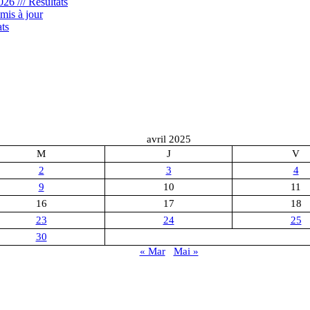
6 /// Résultats
mis à jour
ts
ats
avril 2025
M
J
V
2
3
4
9
10
11
16
17
18
23
24
25
30
« Mar
Mai »