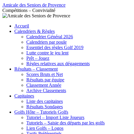
Aller
Amicale des Seniors de Provence
au
Compétitions – Convivialité
contenu
Accueil
Calendriers & Règles
Calendrier Général 2026
Calendriers par poule
Essentiel des règles Golf 2019
Lutte contre le jeu lent
Prêt – Jouez
Règles relatives aux dégagements
Résultats – Classement
Scores Bruts et Net
Résultats par équipe
Classement Année
Archive Classements
Capitaines
Liste des capitaines
Résultats Sondages
Golfs Hôte – Tutoriels Golfs
Tutoriel – Import Liste Joueurs
Tutoriels – Saisie des départs par les golfs
Lien Golfs – Logos
Tarifs Préférentiels