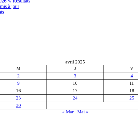
6 /// Résultats
mis à jour
ts
avril 2025
M
J
V
2
3
4
9
10
11
16
17
18
23
24
25
30
« Mar
Mai »