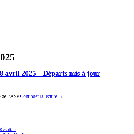
2025
 avril 2025 – Départs mis à jour
ite de l’ASP
Continuer la lecture
→
n
Résultats
ublanc