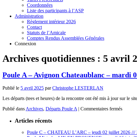
Coordonnées
Liste des participants à l’ASP
Administration
Règlement intérieur 2026
Contact
Statuts de l’Amicale
Comptes Rendus Assemblées Générales
Connexion
Archives quotidiennes :
5 avril 
Poule A – Avignon Chateaublanc – mardi 08
Publié le
5 avril 2025
par
Christophe LESTERLAN
Les départs (tees et heures) de la rencontre ont été mis à jour sur le s
sur
Publié dans
Archives
,
Départs Poule A
|
Commentaires fermés
Poule
A
Articles récents
–
Avigno
Poule C – CHATEAU L’ARC – jeudi 02 juillet 2026 /// 
Chatea