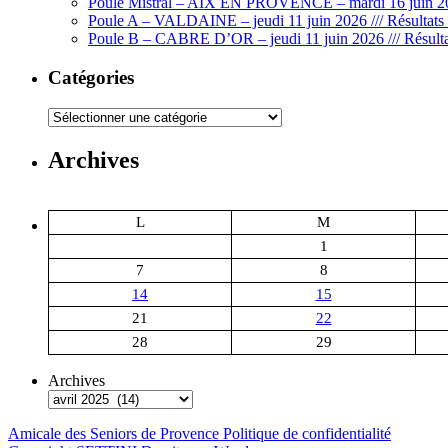
Poule Mistral – AIX EN PROVENCE – mardi 16 juin 202
–
Poule A – VALDAINE – jeudi 11 juin 2026 /// Résultats 
mardi
Poule B – CABRE D’OR – jeudi 11 juin 2026 /// Résulta
08
avril
Catégories
2025
–
Catégories
Départs
mis
Archives
à
jour
L
M
1
7
8
14
15
21
22
28
29
Archives
Amicale des Seniors de Provence
Politique de confidentialité