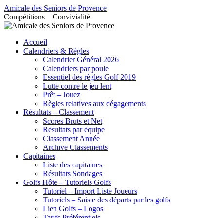
Aller
Amicale des Seniors de Provence
au
Compétitions – Convivialité
contenu
Accueil
Calendriers & Règles
Calendrier Général 2026
Calendriers par poule
Essentiel des règles Golf 2019
Lutte contre le jeu lent
Prêt – Jouez
Règles relatives aux dégagements
Résultats – Classement
Scores Bruts et Net
Résultats par équipe
Classement Année
Archive Classements
Capitaines
Liste des capitaines
Résultats Sondages
Golfs Hôte – Tutoriels Golfs
Tutoriel – Import Liste Joueurs
Tutoriels – Saisie des départs par les golfs
Lien Golfs – Logos
Tarifs Préférentiels