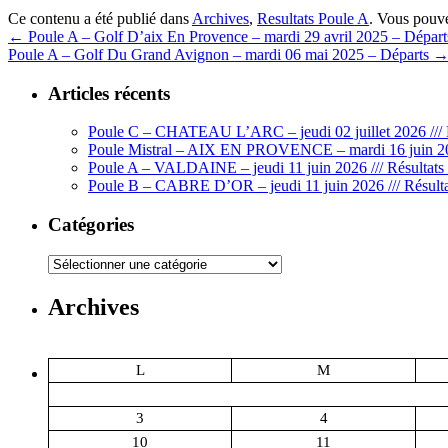
Ce contenu a été publié dans
Archives
,
Resultats Poule A
. Vous pouve
←
Poule A – Golf D’aix En Provence – mardi 29 avril 2025 – Départ
Poule A – Golf Du Grand Avignon – mardi 06 mai 2025 – Départs
Articles récents
Poule C – CHATEAU L’ARC – jeudi 02 juillet 2026 /// 
Poule Mistral – AIX EN PROVENCE – mardi 16 juin 202
Poule A – VALDAINE – jeudi 11 juin 2026 /// Résultats 
Poule B – CABRE D’OR – jeudi 11 juin 2026 /// Résulta
Catégories
Catégories
Archives
L
M
3
4
10
11