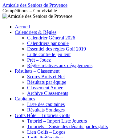
Aller
Amicale des Seniors de Provence
au
Compétitions – Convivialité
contenu
Accueil
Calendriers & Règles
Calendrier Général 2026
Calendriers par poule
Essentiel des règles Golf 2019
Lutte contre le jeu lent
Prêt – Jouez
Règles relatives aux dégagements
Résultats – Classement
Scores Bruts et Net
Résultats par équipe
Classement Année
Archive Classements
Capitaines
Liste des capitaines
Résultats Sondages
Golfs Hôte – Tutoriels Golfs
Tutoriel – Import Liste Joueurs
Tutoriels – Saisie des départs par les golfs
Lien Golfs – Logos
Tarifs Préférentiels