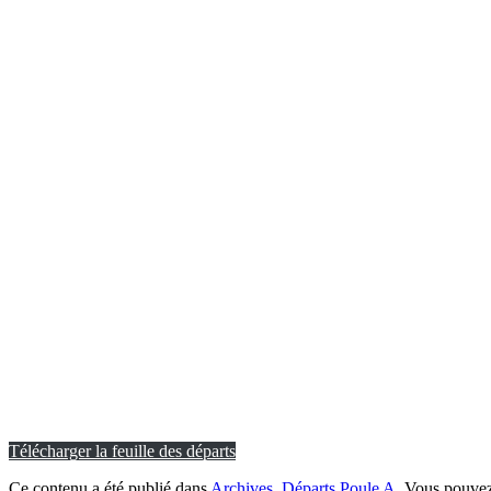
Télécharger la feuille des départs
Ce contenu a été publié dans
Archives
,
Départs Poule A
. Vous pouvez