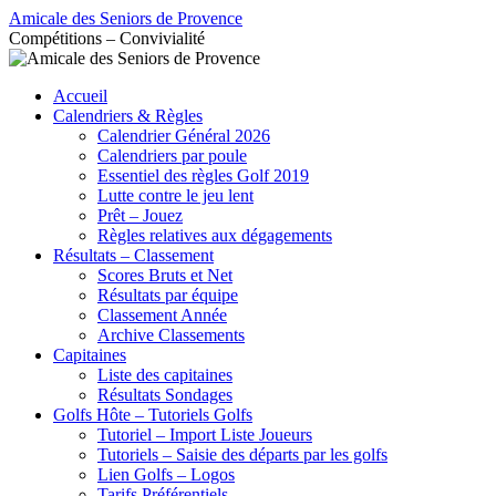
Aller
Amicale des Seniors de Provence
au
Compétitions – Convivialité
contenu
Accueil
Calendriers & Règles
Calendrier Général 2026
Calendriers par poule
Essentiel des règles Golf 2019
Lutte contre le jeu lent
Prêt – Jouez
Règles relatives aux dégagements
Résultats – Classement
Scores Bruts et Net
Résultats par équipe
Classement Année
Archive Classements
Capitaines
Liste des capitaines
Résultats Sondages
Golfs Hôte – Tutoriels Golfs
Tutoriel – Import Liste Joueurs
Tutoriels – Saisie des départs par les golfs
Lien Golfs – Logos
Tarifs Préférentiels