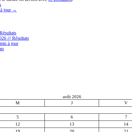
s
à jour
→
Résultats
6 /// Résultats
mis à jour
ts
août 2026
M
J
V
5
6
7
12
13
14
19
20
21