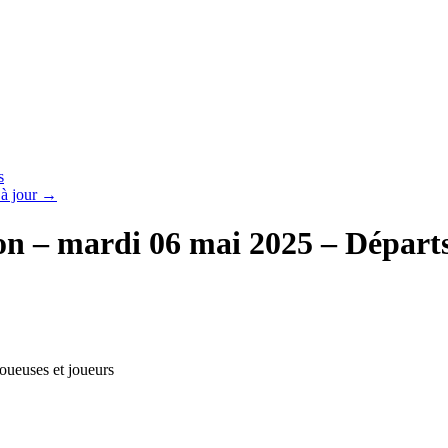
s
à jour
→
n – mardi 06 mai 2025 – Départ
oueuses et joueurs