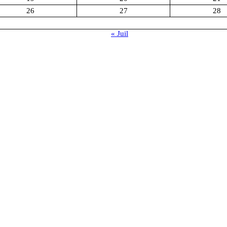
26
27
28
« Juil