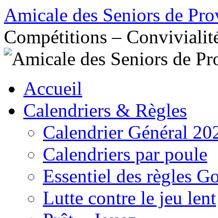
Aller
Amicale des Seniors de Pro
au
contenu
Compétitions – Convivialit
Accueil
Calendriers & Règles
Calendrier Général 20
Calendriers par poule
Essentiel des règles G
Lutte contre le jeu lent