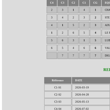
C4
C3
C2
C1
CG
EQU
2
3
1
4
1
CHA
3
4
2
3
2
STE
4
1
5
2
3
AIX
1
2
6
5
4
LE 
5
6
3
1
5
LU
6
5
4
6
6
VA
7
7
7
7
DIG
RE
Référence
DATE
C1-S1
2026-03-19
C2-S2
2026-04-28
C3-S3
2026-05-13
C4-S4
2026-07-02