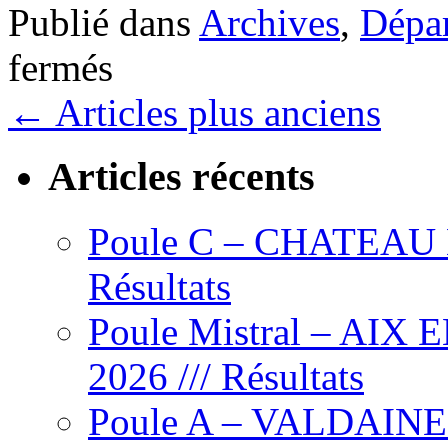
Publié dans
Archives
,
Dépar
sur
fermés
Poule
A
←
Articles plus anciens
–
Golf
Du
Grand
Articles récents
Avignon
–
jeudi
Poule C – CHATEAU L’
16
avril
2026
Résultats
Départs
Poule Mistral – AIX
2026 /// Résultats
Poule A – VALDAINE – 