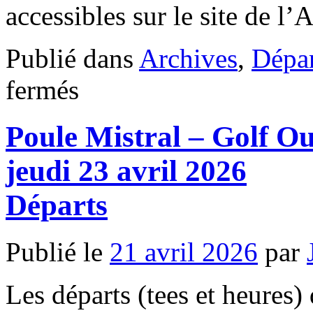
accessibles sur le site de l
Publié dans
Archives
,
Dépar
sur
fermés
Poule
C
–
Poule Mistral – Golf O
Golf
De
La
jeudi 23 avril 2026
Sainte
Baume
–
Départs
mardi
28
avril
Publié le
21 avril 2026
par
2026
Départs
Les départs (tees et heures) 