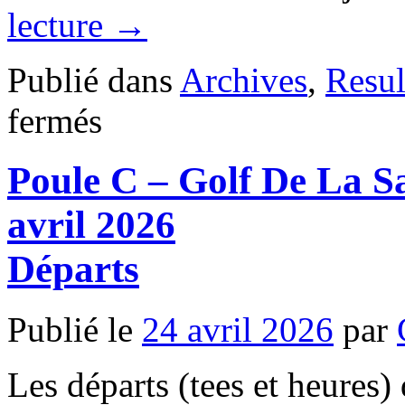
lecture
→
Publié dans
Archives
,
Resul
sur
fermés
Poule
Mistral
–
Poule C – Golf De La S
MIRAMAS
–
jeudi
avril 2026
23
avril
2026
Départs
Résultats
mis
à
Publié le
24 avril 2026
par
jour
Les départs (tees et heures) 