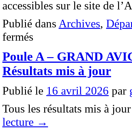
accessibles sur le site de l
Publié dans
Archives
,
Dépar
sur
fermés
Poule
Mistral
–
Poule A – GRAND AVIGN
Golf
Ouest
Provence
Résultats mis à jour
Miramas
–
jeudi
23
Publié le
16 avril 2026
par
avril
2026
Départs
Tous les résultats mis à jour
lecture
→