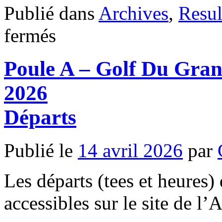
Publié dans
Archives
,
Resul
sur
fermés
Poule
A
–
Poule A – Golf Du Grand
GRAND
AVIGNON
–
2026
jeudi
16
avril
Départs
2026
Résultats
mis
Publié le
14 avril 2026
par
à
jour
Les départs (tees et heures) 
accessibles sur le site de l