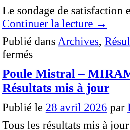
Le sondage de satisfaction et
Continuer la lecture
→
Publié dans
Archives
,
Résul
sur
fermés
Poule
C
–
Poule Mistral – MIRAMA
STE
BAUME
–
Résultats mis à jour
mardi
28
avril
2026
Publié le
28 avril 2026
par
Résultats
Tous les résultats mis à jour