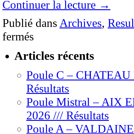
Continuer la lecture
→
Publié dans
Archives
,
Resul
sur
fermés
Poule
Mistral
–
Articles récents
DIGNE
LES
BAINS
–
Poule C – CHATEAU L’
mardi
24
Résultats
juin
2025
–
Poule Mistral – AIX
Résultats
2026 /// Résultats
Poule A – VALDAINE – 