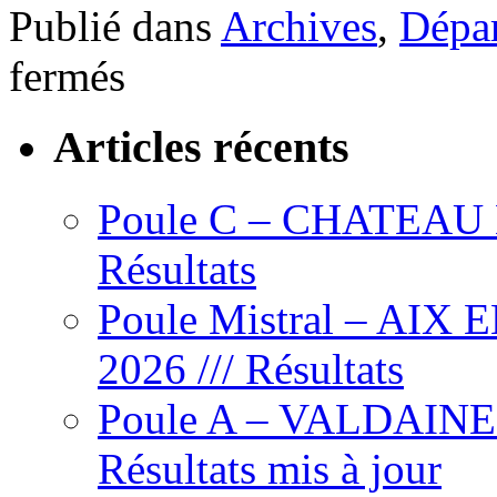
Publié dans
Archives
,
Dépar
sur
fermés
Poule
A
–
Articles récents
Bastide
Salette
–
mercredi
Poule C – CHATEAU L’
14
mai
Résultats
2025
–
Départs
Poule Mistral – AIX
mis
à
2026 /// Résultats
jour
Poule A – VALDAINE – 
Résultats mis à jour