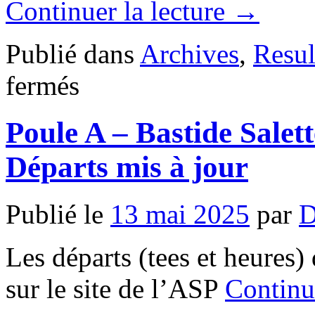
Continuer la lecture
→
Publié dans
Archives
,
Resul
sur
fermés
Poule
B
–
Poule A – Bastide Salet
MIRAMAS
–
mardi
Départs mis à jour
13
mai
2025
–
Publié le
13 mai 2025
par
D
Résultats
Les départs (tees et heures) 
sur le site de l’ASP
Continu