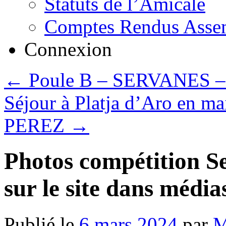
Statuts de l’Amicale
Comptes Rendus Assem
Connexion
←
Poule B – SERVANES – m
Séjour à Platja d’Aro en m
PEREZ
→
Photos compétition S
sur le site dans média
Publié le
6 mars 2024
par
M