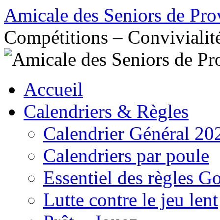
Aller
Amicale des Seniors de Pro
au
contenu
Compétitions – Convivialit
Accueil
Calendriers & Règles
Calendrier Général 20
Calendriers par poule
Essentiel des règles G
Lutte contre le jeu lent