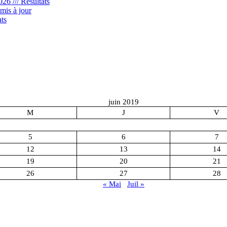
6 /// Résultats
18
mis à jour
juin
ts
2019
–
Diaporama
juin 2019
M
J
V
5
6
7
12
13
14
19
20
21
26
27
28
« Mai
Juil »