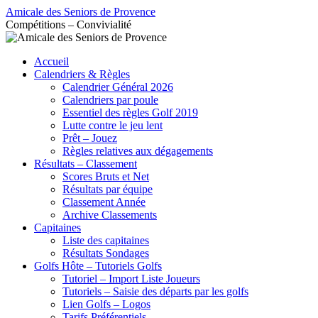
Aller
Amicale des Seniors de Provence
au
Compétitions – Convivialité
contenu
Accueil
Calendriers & Règles
Calendrier Général 2026
Calendriers par poule
Essentiel des règles Golf 2019
Lutte contre le jeu lent
Prêt – Jouez
Règles relatives aux dégagements
Résultats – Classement
Scores Bruts et Net
Résultats par équipe
Classement Année
Archive Classements
Capitaines
Liste des capitaines
Résultats Sondages
Golfs Hôte – Tutoriels Golfs
Tutoriel – Import Liste Joueurs
Tutoriels – Saisie des départs par les golfs
Lien Golfs – Logos
Tarifs Préférentiels