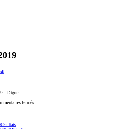
 2019
ma
19 – Digne
sur
mmentaires fermés
Poule
B
–
Digne
Résultats
–