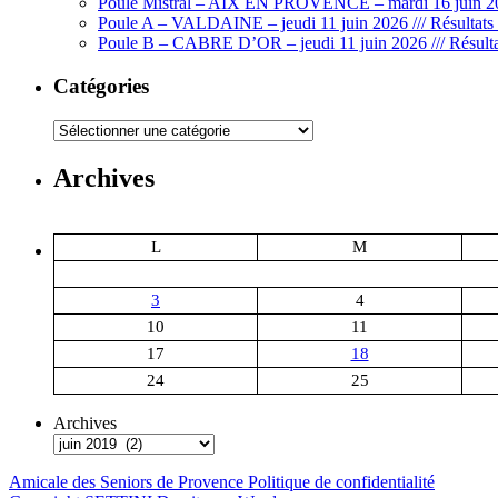
Poule Mistral – AIX EN PROVENCE – mardi 16 juin 202
Poule A – VALDAINE – jeudi 11 juin 2026 /// Résultats 
Poule B – CABRE D’OR – jeudi 11 juin 2026 /// Résulta
Catégories
Catégories
Archives
L
M
3
4
10
11
17
18
24
25
Archives
Amicale des Seniors de Provence
Politique de confidentialité