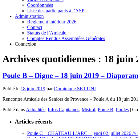
Coordonnées
Liste des participants à l’ASP
Administration
Règlement intérieur 2026
Contact
Statuts de l’Amicale
Comptes Rendus Assemblées Générales
Connexion
Archives quotidiennes :
18 juin
Poule B – Digne – 18 juin 2019 – Diapora
Publié le
18 juin 2019
par
Dominique SETTINI
Rencontre Amicale des Seniors de Provence – Poule A du 18 juin 20
Publié dans
Actualités
,
Infos Capitaines
,
Mistral
,
Poule B
,
Poules
|
Co
Articles récents
Poule C – CHATEAU L’ARC – jeudi 02 juillet 2026 /// 